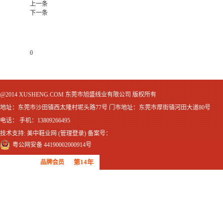
上一条
下一条
0
@2014 XUSHENG.COM 东莞市旭盛线业有限公司 版权所有
地址：东莞市沙田镇西太隆村坭头路77号 门市地址：东莞市厚街镇河田大道80号
电话： 手机：13809266495
技术支持:
美中鞋业网
(
管理登录
) 备案号：
粤公网安备 44190002000914号
第14年
品牌会员
广东鞋材网-广东省鞋材行业协会
会员