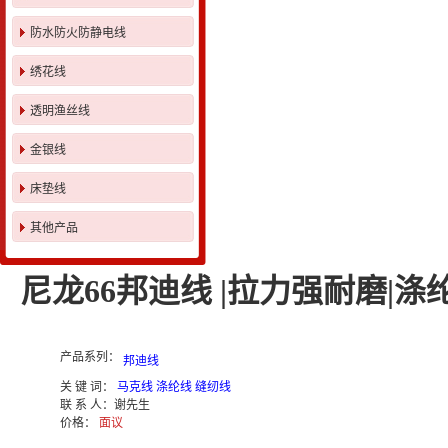
防水防火防静电线
绣花线
透明渔丝线
金银线
床垫线
其他产品
尼龙66邦迪线 |拉力强耐磨|涤
产品系列：
邦迪线
关 键 词：
马克线 涤纶线 缝纫线
联 系 人：
谢先生
价格：
面议