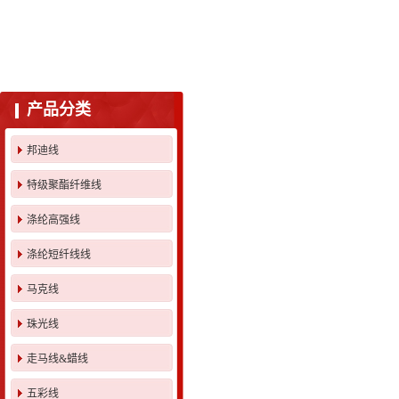
产品分类
邦迪线
特级聚酯纤维线
涤纶高强线
涤纶短纤线线
马克线
珠光线
走马线&蜡线
五彩线