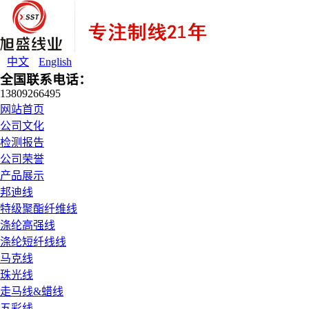
中文
English
全国联系电话：
13809266495
网站首页
公司文化
检测报告
公司荣誉
产品展示
邦迪线
特级聚酯纤维线
涤纶高强线
涤纶短纤线线
马克线
珠光线
走马线&蜡线
五彩线