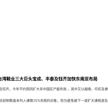
台湾鞋业三大巨头宝成、丰泰及钰齐加快东南亚布局
及钰齐，今年不约而同扩大非中国区产能布局 ，其中又以越南、印尼及
表示目前制鞋虽未列入课徵25%关税的对象，但为避免被下一波扩大课税