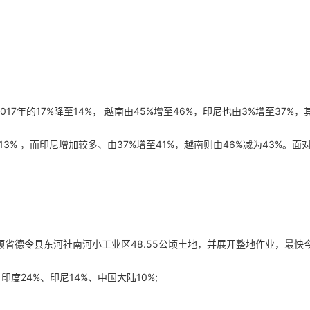
7年的17%降至14%， 越南由45%增至46%，印尼也由3%增至37%
13% ，而印尼增加较多、由37%增至41%，越南则由46%减为43%
越南平顺省德令县东河社南河小工业区48.55公顷土地，并展开整地作业，
度24%、印尼14%、中国大陆10%;