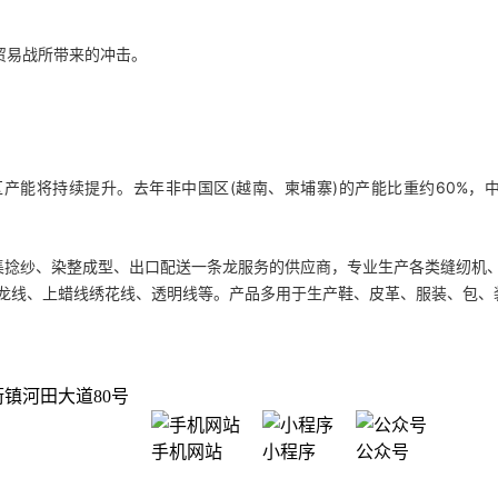
贸易战所带来的冲击。
区产能将持续提升。去年非中国区(越南、柬埔寨)的产能比重约60%，
集捻纱、染整成型、出口配送一条龙服务的供应商，专业生产各类缝纫机、
多龙线、上蜡线绣花线、透明线等。产品多用于生产鞋、皮革、服装、包、
镇河田大道80号
手机网站
小程序
公众号