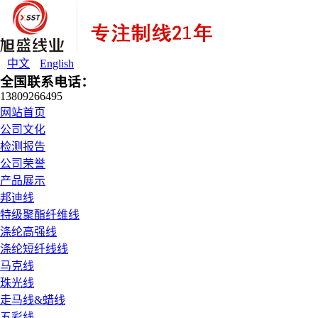
中文
English
全国联系电话：
13809266495
网站首页
公司文化
检测报告
公司荣誉
产品展示
邦迪线
特级聚酯纤维线
涤纶高强线
涤纶短纤线线
马克线
珠光线
走马线&蜡线
五彩线