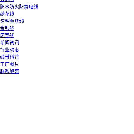
防水防火防静电线
绣花线
透明渔丝线
金银线
床垫线
新闻资讯
行业动态
线带科普
工厂图片
联系旭盛