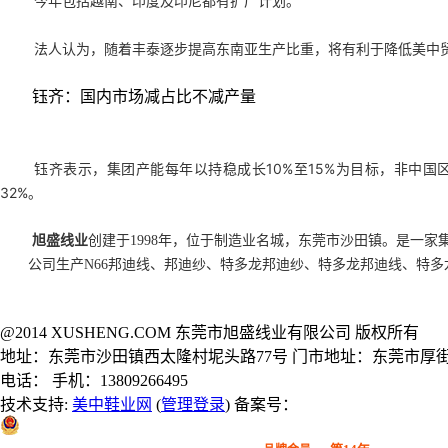
今年包括越南、印度及印尼都有扩厂计划。
法人认为，随着丰泰逐步提高东南亚生产比重，将有利于降低美中
钰齐：国内市场减占比不减产量
钰齐表示，集团产能每年以持稳成长10%至15%为目标，非中国
32%。
旭盛线业
创建于1998年，位于制造业名城，东莞市沙田镇。是一家
公司生产N66邦迪线、邦迪纱、特多龙邦迪纱、特多龙邦迪线、特
@2014 XUSHENG.COM 东莞市旭盛线业有限公司 版权所有
地址：东莞市沙田镇西太隆村坭头路77号 门市地址：东莞市厚街
电话： 手机：13809266495
技术支持:
美中鞋业网
(
管理登录
) 备案号：
粤公网安备 44190002000914号