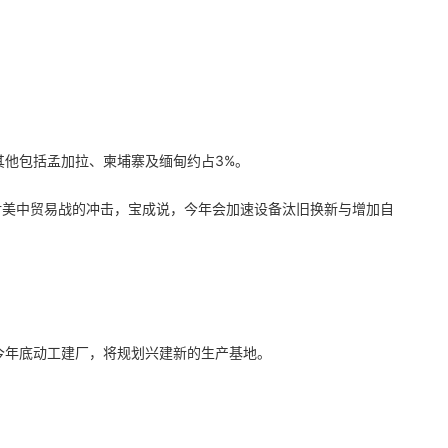
，其他包括孟加拉、柬埔寨及缅甸约占3%。
。面对美中贸易战的冲击，宝成说，今年会加速设备汰旧换新与增加自
最快今年底动工建厂，将规划兴建新的生产基地。