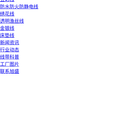
防水防火防静电线
绣花线
透明渔丝线
金银线
床垫线
新闻资讯
行业动态
线带科普
工厂图片
联系旭盛