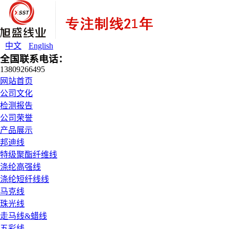
中文
English
全国联系电话：
13809266495
网站首页
公司文化
检测报告
公司荣誉
产品展示
邦迪线
特级聚酯纤维线
涤纶高强线
涤纶短纤线线
马克线
珠光线
走马线&蜡线
五彩线