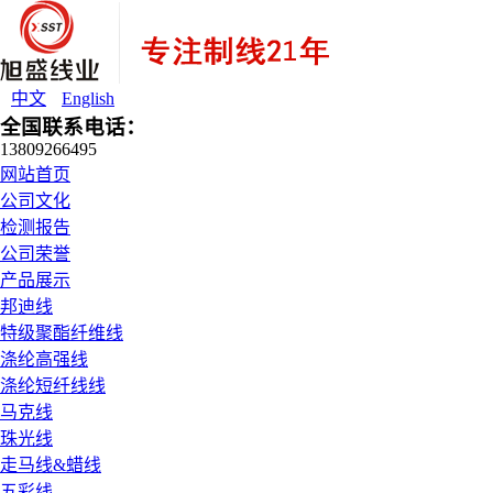
中文
English
全国联系电话：
13809266495
网站首页
公司文化
检测报告
公司荣誉
产品展示
邦迪线
特级聚酯纤维线
涤纶高强线
涤纶短纤线线
马克线
珠光线
走马线&蜡线
五彩线