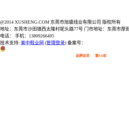
@2014 XUSHENG.COM 东莞市旭盛线业有限公司 版权所有
地址：东莞市沙田镇西太隆村坭头路77号 门市地址：东莞市厚街
电话： 手机：13809266495
技术支持:
美中鞋业网
(
管理登录
) 备案号：
粤公网安备 44190002000914号
第14年
品牌会员
广东鞋材网-广东省鞋材行业协会
会员