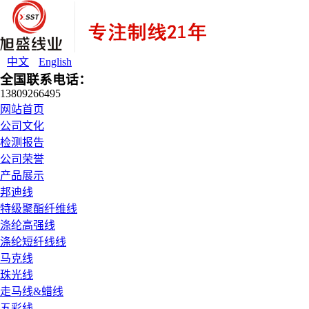
中文
English
全国联系电话：
13809266495
网站首页
公司文化
检测报告
公司荣誉
产品展示
邦迪线
特级聚酯纤维线
涤纶高强线
涤纶短纤线线
马克线
珠光线
走马线&蜡线
五彩线