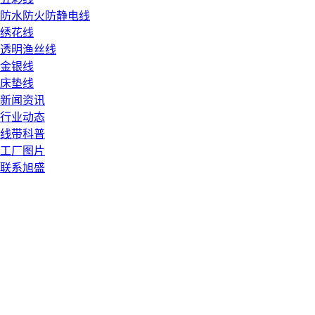
防水防火防静电线
绣花线
透明渔丝线
金银线
床垫线
新闻资讯
行业动态
线带科普
工厂图片
联系旭盛