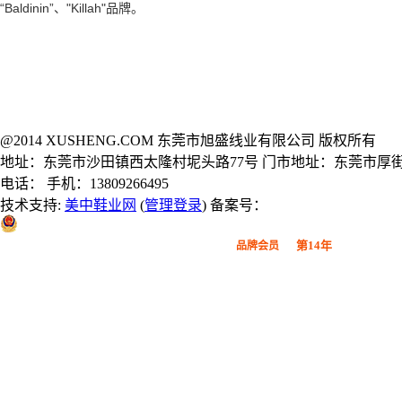
“Baldinin”、"Killah"品牌。
@2014 XUSHENG.COM 东莞市旭盛线业有限公司 版权所有
地址：东莞市沙田镇西太隆村坭头路77号 门市地址：东莞市厚街
电话： 手机：13809266495
技术支持:
美中鞋业网
(
管理登录
) 备案号：
粤公网安备 44190002000914号
第14年
品牌会员
广东鞋材网-广东省鞋材行业协会
会员