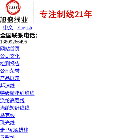
中文
English
全国联系电话：
13809266495
网站首页
公司文化
检测报告
公司荣誉
产品展示
邦迪线
特级聚酯纤维线
涤纶高强线
涤纶短纤线线
马克线
珠光线
走马线&蜡线
五彩线