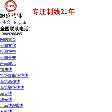
中文
English
全国联系电话：
13809266495
网站首页
公司文化
检测报告
公司荣誉
产品展示
邦迪线
特级聚酯纤维线
涤纶高强线
涤纶短纤线线
马克线
珠光线
走马线&蜡线
五彩线