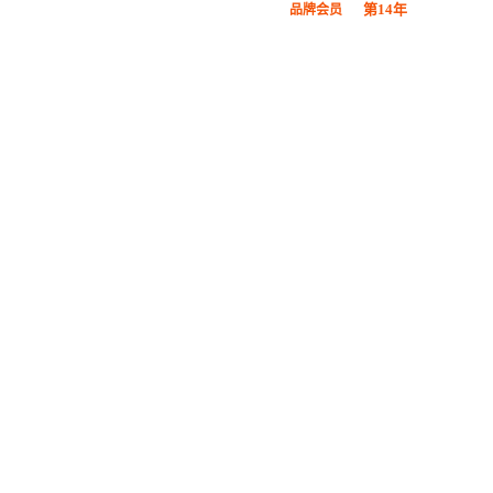
第14年
品牌会员
广东鞋材网-广东省鞋材行业协会
会员